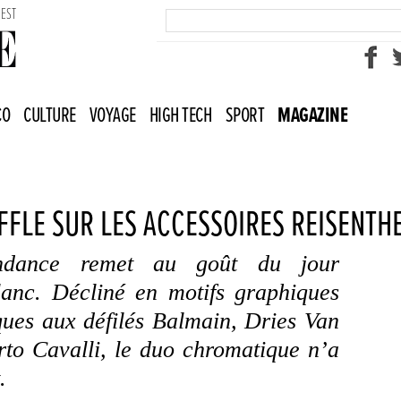
UEST
CO
CULTURE
VOYAGE
HIGH TECH
SPORT
MAGAZINE
FLE SUR LES ACCESSOIRES REISENTH
endance remet au goût du jour
blanc. Décliné en motifs graphiques
ues aux défilés Balmain, Dries Van
to Cavalli, le duo chromatique n’a
.