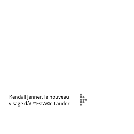
Kendall Jenner, le nouveau
visage dâ€™EstÃ©e Lauder