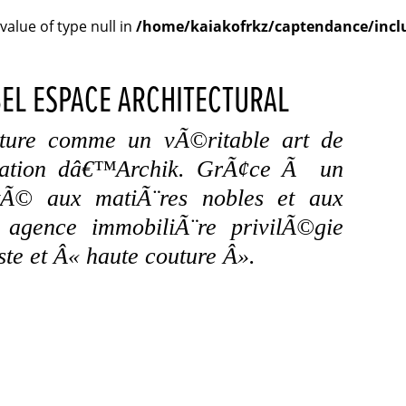
 value of type null in
/home/kaiakofrkz/captendance/inclu
BEL ESPACE ARCHITECTURAL
cture comme un vÃ©ritable art de
vocation dâ€™Archik. GrÃ¢ce Ã un
rtÃ© aux matiÃ¨res nobles et aux
 agence immobiliÃ¨re privilÃ©gie
te et Â« haute couture Â».