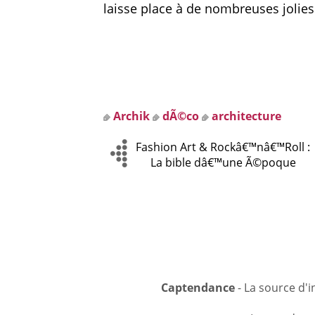
laisse place à de nombreuses jolie
Archik
dÃ©co
architecture
Fashion Art & Rockâ€™nâ€™Roll :
La bible dâ€™une Ã©poque
Captendance
- La source d'