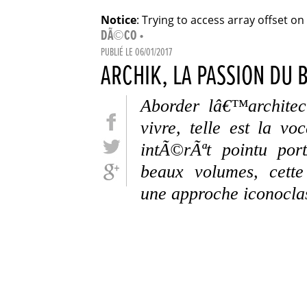
Notice
: Trying to access array offset on
DÃ©CO
•
PUBLIÉ LE
06/01/2017
ARCHIK, LA PASSION DU 
Aborder lâ€™archite
vivre, telle est la 
intÃ©rÃªt pointu po
beaux volumes, cette
une approche iconoclas